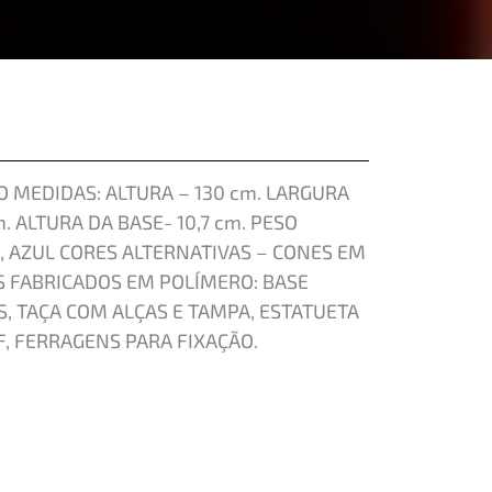
 MEDIDAS: ALTURA – 130 cm. LARGURA
. ALTURA DA BASE- 10,7 cm. PESO
, AZUL CORES ALTERNATIVAS – CONES EM
 FABRICADOS EM POLÍMERO: BASE
S, TAÇA COM ALÇAS E TAMPA, ESTATUETA
, FERRAGENS PARA FIXAÇÃO.