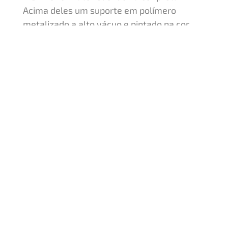
Acima deles um suporte em polímero
metalizado a alto vácuo e pintado na cor
dourada. Acima deste suporte uma taça em
polímero metalizada a alto vácuo nas cores
dourada brilhante e dourada acetinada com
a medida de 60 cm de largura a partir das
alças. Tampa da taça e alças em polímero
metalizado na cor dourada. Uma estatueta
de honra ao mérito (deusa da Vitória) fixa no
centro da base. Estatueta intercambiável.
Este troféu também pode vir com a taça
nas cores dourado/vermelha acetinado,
dourado/verde acetinada ou dourado/azul
acetinado.
Quero um orçamento