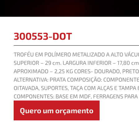
300553-DOT
TROFÉU EM POLÍMERO METALIZADO A ALTO VÁCUO
SUPERIOR – 29 cm. LARGURA INFERIOR – 17,80 cm
APROXIMADO – 2,25 KG CORES- DOURADO, PRET
ALTERNATIVA: PRATA COMPOSIÇÃO: COMPONENTE
OITAVADA, SUPORTES, TAÇA COM ALÇAS E TAMPA 
COMPONENTES: BASE EM MDF, FERRAGENS PARA 
Quero um orçamento