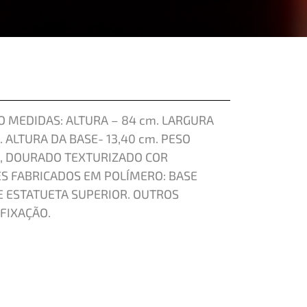
 MEDIDAS: ALTURA – 84 cm. LARGURA
. ALTURA DA BASE- 13,40 cm. PESO
O, DOURADO TEXTURIZADO COR
S FABRICADOS EM POLÍMERO: BASE
E ESTATUETA SUPERIOR. OUTROS
FIXAÇÃO.