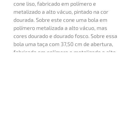
cone liso, fabricado em polímero e
metalizado a alto vácuo, pintado na cor
dourada. Sobre este cone uma bola em
polímero metalizada a alto vácuo, mas
cores dourado e dourado fosco. Sobre essa
bola uma taça com 37,50 cm de abertura,
fabricada em polímero e metalizado a alto
vácuo, pintada na cor dourada. Sobre essa
taça uma tampa fabricada em polímero
metalizada na cor dourado. Sobre essa
tampa uma estatueta intercambiável em
polímero metalizado a alto vácuo na cor
dourada.
Quero um orçamento