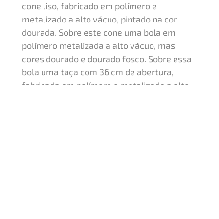
cone liso, fabricado em polímero e
metalizado a alto vácuo, pintado na cor
dourada. Sobre este cone uma bola em
polímero metalizada a alto vácuo, mas
cores dourado e dourado fosco. Sobre essa
bola uma taça com 36 cm de abertura,
fabricada em polímero e metalizado a alto
vácuo, pintada na cor dourada. Sobre essa
taça uma tampa fabricada em polímero
metalizada na cor dourado. Sobre essa
tampa uma estatueta intercambiável em
polímero metalizado a alto vácuo na cor
dourada.
Quero um orçamento