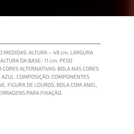
 MEDIDAS: ALTURA – 49 cm. LARGURA
 ALTURA DA BASE- 11 cm. PESO
 CORES ALTERNATIVAS: BOLA NAS CORES
U AZUL. COMPOSIÇÃO: COMPONENTES
E, FIGURA DE LOUROS, BOLA COM ANEL,
ERRAGENS PARA FIXAÇÃO.