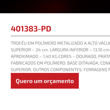
401383-PD
TROFÉU EM POLÍMERO METALIZADO A ALTO VÁCUO
SUPERIOR – 24 cm. LARGURA INFERIOR – 13,10 cm
APROXIMADO – 1,40 KG CORES – DOURADO, PRA
FABRICADOS EM POLÍMERO: BASE OITAVADA, CONE
SUPERIOR. OUTROS COMPONENTES: FERRAGENS P
Quero um orçamento