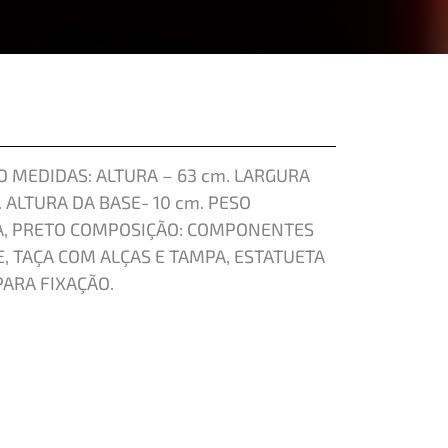
 MEDIDAS: ALTURA – 63 cm. LARGURA
. ALTURA DA BASE- 10 cm. PESO
TA, PRETO COMPOSIÇÃO: COMPONENTES
, TAÇA COM ALÇAS E TAMPA, ESTATUETA
ARA FIXAÇÃO.