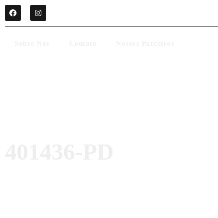
Sobre Nós
Contato
Nossos Parceiros
401436-PD