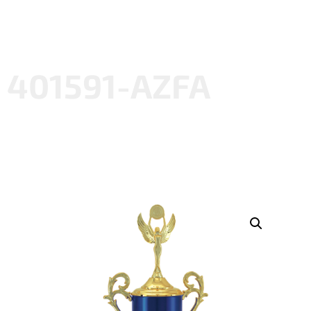
401591-AZFA