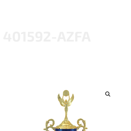
401592-AZFA