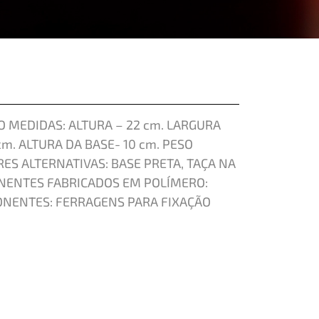
 MEDIDAS: ALTURA – 22 cm. LARGURA
cm. ALTURA DA BASE- 10 cm. PESO
RES ALTERNATIVAS: BASE PRETA, TAÇA NA
ENTES FABRICADOS EM POLÍMERO:
ONENTES: FERRAGENS PARA FIXAÇÃO