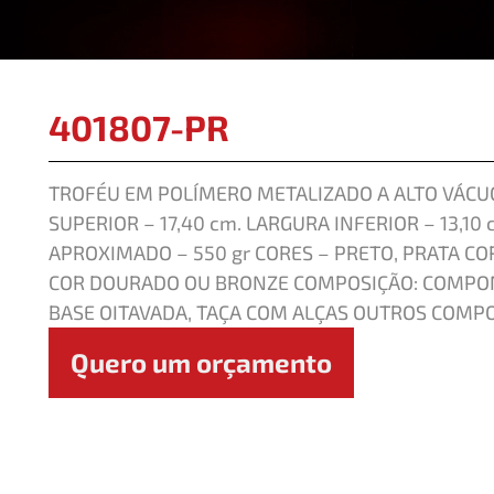
401807-PR
TROFÉU EM POLÍMERO METALIZADO A ALTO VÁCUO
SUPERIOR – 17,40 cm. LARGURA INFERIOR – 13,10 
APROXIMADO – 550 gr CORES – PRETO, PRATA CO
COR DOURADO OU BRONZE COMPOSIÇÃO: COMPON
BASE OITAVADA, TAÇA COM ALÇAS OUTROS COMP
Quero um orçamento