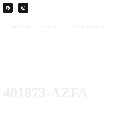
Sobre Nós
Contato
Nossos Parceiros
401873-AZFA