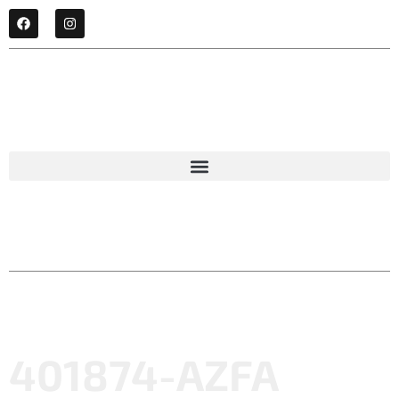
401874-AZFA