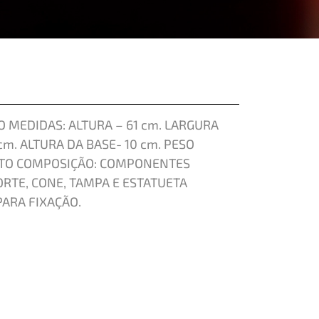
 MEDIDAS: ALTURA – 61 cm. LARGURA
 cm. ALTURA DA BASE- 10 cm. PESO
RETO COMPOSIÇÃO: COMPONENTES
RTE, CONE, TAMPA E ESTATUETA
ARA FIXAÇÃO.