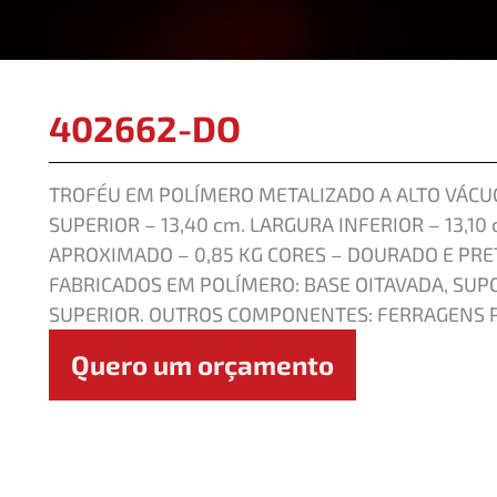
402662-DO
TROFÉU EM POLÍMERO METALIZADO A ALTO VÁCUO
SUPERIOR – 13,40 cm. LARGURA INFERIOR – 13,10
APROXIMADO – 0,85 KG CORES – DOURADO E P
FABRICADOS EM POLÍMERO: BASE OITAVADA, SUPO
SUPERIOR. OUTROS COMPONENTES: FERRAGENS P
Quero um orçamento