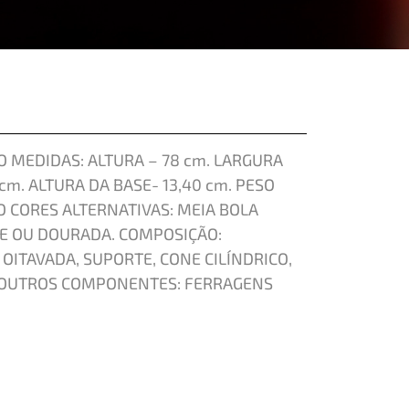
 MEDIDAS: ALTURA – 78 cm. LARGURA
 cm. ALTURA DA BASE- 13,40 cm. PESO
O CORES ALTERNATIVAS: MEIA BOLA
DE OU DOURADA. COMPOSIÇÃO:
ITAVADA, SUPORTE, CONE CILÍNDRICO,
. OUTROS COMPONENTES: FERRAGENS