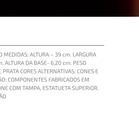
 MEDIDAS: ALTURA – 39 cm. LARGURA
m. ALTURA DA BASE- 6,20 cm. PESO
 PRATA CORES ALTERNATIVAS: CONES E
ÃO: COMPONENTES FABRICADOS EM
ONE COM TAMPA, ESTATUETA SUPERIOR.
ÃO