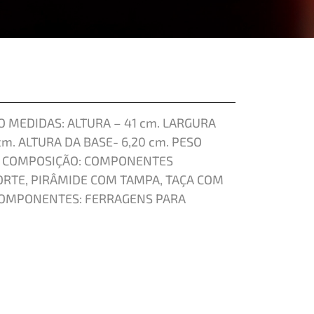
 MEDIDAS: ALTURA – 41 cm. LARGURA
cm. ALTURA DA BASE- 6,20 cm. PESO
TO COMPOSIÇÃO: COMPONENTES
ORTE, PIRÂMIDE COM TAMPA, TAÇA COM
 COMPONENTES: FERRAGENS PARA