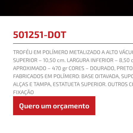
501251-DOT
TROFÉU EM POLÍMERO METALIZADO A ALTO VÁCUO
SUPERIOR – 10,50 cm. LARGURA INFERIOR – 8,50 
APROXIMADO – 470 gr CORES – DOURADO, PRE
FABRICADOS EM POLÍMERO: BASE OITAVADA, SUP
ALÇAS E TAMPA, ESTATUETA SUPERIOR. OUTROS
FIXAÇÃO
Quero um orçamento