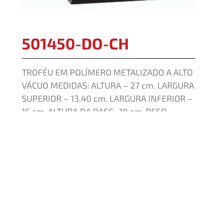
501450-DO-CH
TROFÉU EM POLÍMERO METALIZADO A ALTO
VÁCUO MEDIDAS: ALTURA – 27 cm. LARGURA
SUPERIOR – 13,40 cm. LARGURA INFERIOR –
15 cm. ALTURA DA BASE- 10 cm. PESO
APROXIMADO – 1,50 KG CORES – DOURADO,
PRETO COMPOSIÇÃO: COMPONENTES
FABRICADOS EM POLÍMERO: BASE
QUADRADA, SUPORTE COM ANEL,
ESTATUETA FIXA DE CHUTEIRA DE FUTEBOL.
OUTROS COMPONENTES: FERRAGENS PARA
FIXAÇÃO