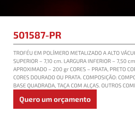
501587-PR
TROFÉU EM POLÍMERO METALIZADO A ALTO VÁCUO
SUPERIOR – 7,10 cm. LARGURA INFERIOR – 7,50 cm
APROXIMADO – 200 gr CORES – PRATA, PRETO CO
CORES DOURADO OU PRATA. COMPOSIÇÃO: COMP
BASE QUADRADA, TAÇA COM ALÇAS. OUTROS COM
Quero um orçamento