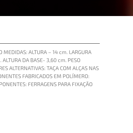
 MEDIDAS: ALTURA – 14 cm. LARGURA
. ALTURA DA BASE- 3,60 cm. PESO
RES ALTERNATIVAS: TAÇA COM ALÇAS NAS
ONENTES FABRICADOS EM POLÍMERO:
PONENTES: FERRAGENS PARA FIXAÇÃO