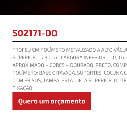
502171-DO
TROFÉU EM POLÍMERO METALIZADO A ALTO VÁCUO
SUPERIOR – 7,30 cm. LARGURA INFERIOR – 10,10 c
APROXIMADO – CORES – DOURADO, PRETO. COM
POLÍMERO: BASE OITAVADA, SUPORTES, COLUNA 
COM FRISOS, TAMPA, ESTATUETA SUPERIOR. OU
FIXAÇÃO
Quero um orçamento