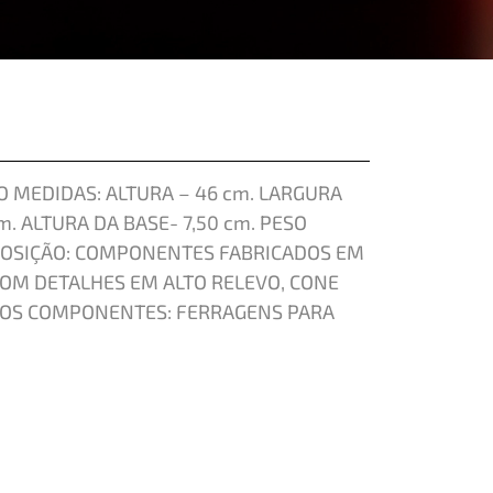
 MEDIDAS: ALTURA – 46 cm. LARGURA
m. ALTURA DA BASE- 7,50 cm. PESO
POSIÇÃO: COMPONENTES FABRICADOS EM
COM DETALHES EM ALTO RELEVO, CONE
TROS COMPONENTES: FERRAGENS PARA