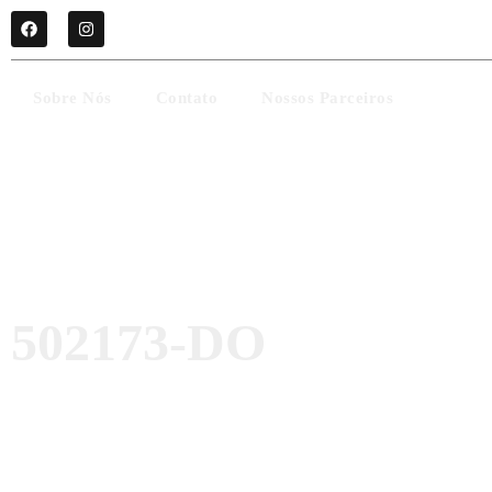
Sobre Nós
Contato
Nossos Parceiros
502173-DO