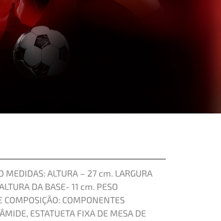
 MEDIDAS: ALTURA – 27 cm. LARGURA
 ALTURA DA BASE- 11 cm. PESO
DE COMPOSIÇÃO: COMPONENTES
ÂMIDE, ESTATUETA FIXA DE MESA DE