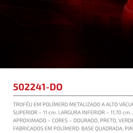
502241-DO
TROFÉU EM POLÍMERO METALIZADO A ALTO VÁCUO
SUPERIOR – 11 cm. LARGURA INFERIOR – 11,70 cm.
APROXIMADO – CORES – DOURADO, PRETO, VER
FABRICADOS EM POLÍMERO: BASE QUADRADA, PIR