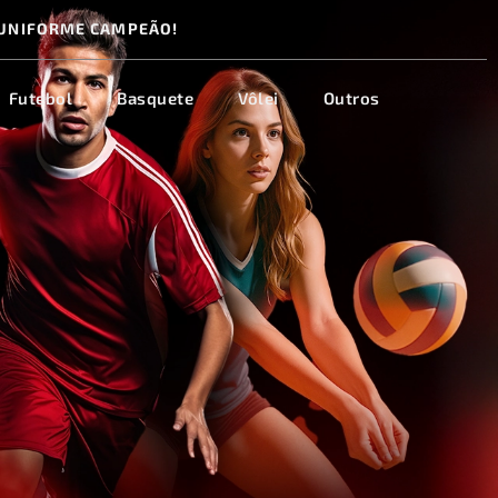
UNIFORME CAMPEÃO!
Futebol
Basquete
Vôlei
Outros