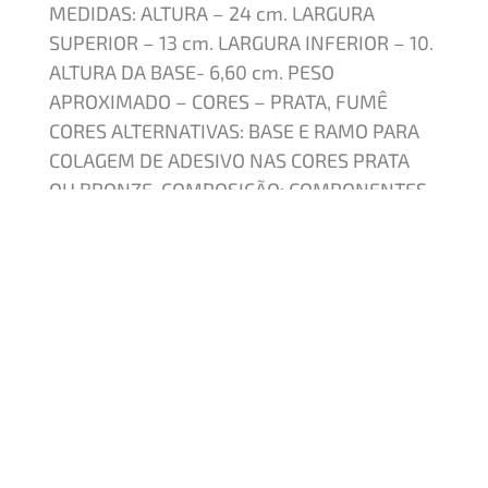
MEDIDAS: ALTURA – 24 cm. LARGURA
SUPERIOR – 13 cm. LARGURA INFERIOR – 10.
ALTURA DA BASE- 6,60 cm. PESO
APROXIMADO – CORES – PRATA, FUMÊ
CORES ALTERNATIVAS: BASE E RAMO PARA
COLAGEM DE ADESIVO NAS CORES PRATA
OU BRONZE. COMPOSIÇÃO: COMPONENTES
FABRICADOS EM POLÍMERO: BASE
REDONDA, PLACA DE ACRILICO CORTADA A
LASER. OUTROS COMPONENTES:
FERRAGENS PARA FIXAÇÃO, FIXADOR DE
PLACA, RAMO PARA COLAGEM DE ADESIVO
FABRICADOS EM ZAMAC.
Quero um orçamento