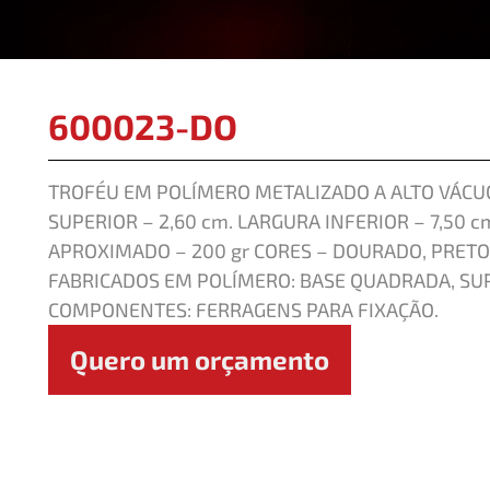
600023-DO
TROFÉU EM POLÍMERO METALIZADO A ALTO VÁCUO
SUPERIOR – 2,60 cm. LARGURA INFERIOR – 7,50 c
APROXIMADO – 200 gr CORES – DOURADO, PRE
FABRICADOS EM POLÍMERO: BASE QUADRADA, SU
COMPONENTES: FERRAGENS PARA FIXAÇÃO.
Quero um orçamento