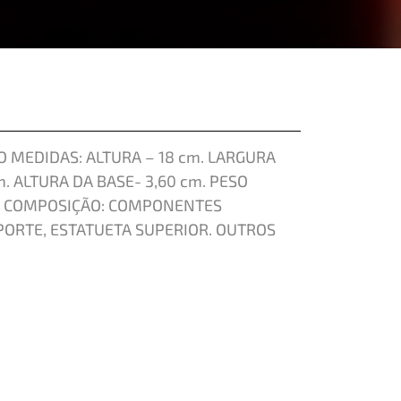
 MEDIDAS: ALTURA – 18 cm. LARGURA
m. ALTURA DA BASE- 3,60 cm. PESO
TO COMPOSIÇÃO: COMPONENTES
PORTE, ESTATUETA SUPERIOR. OUTROS