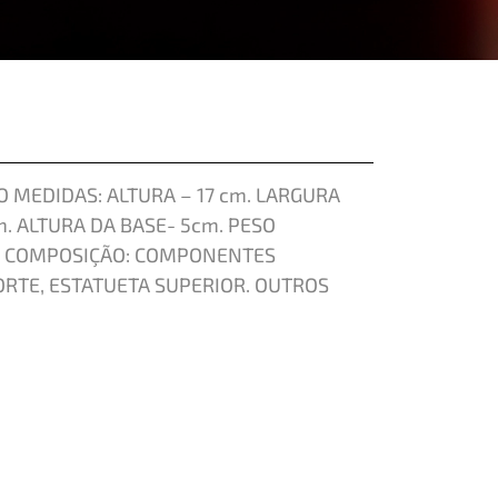
 MEDIDAS: ALTURA – 17 cm. LARGURA
m. ALTURA DA BASE- 5cm. PESO
TO COMPOSIÇÃO: COMPONENTES
ORTE, ESTATUETA SUPERIOR. OUTROS