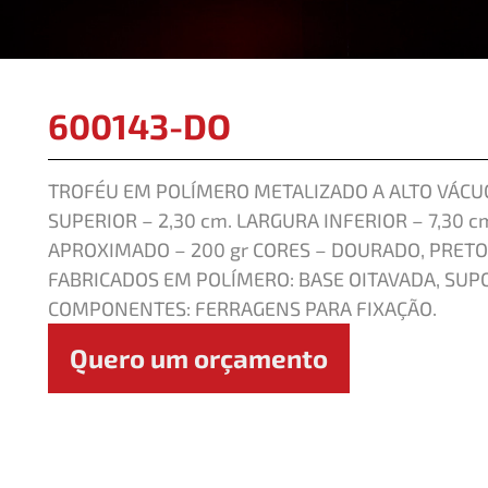
600143-DO
TROFÉU EM POLÍMERO METALIZADO A ALTO VÁCUO
SUPERIOR – 2,30 cm. LARGURA INFERIOR – 7,30 c
APROXIMADO – 200 gr CORES – DOURADO, PRE
FABRICADOS EM POLÍMERO: BASE OITAVADA, SUP
COMPONENTES: FERRAGENS PARA FIXAÇÃO.
Quero um orçamento