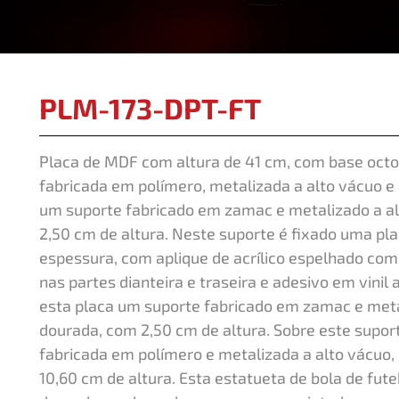
PLM-173-DPT-FT
Placa de MDF com altura de 41 cm, com base octo
fabricada em polímero, metalizada a alto vácuo e
um suporte fabricado em zamac e metalizado a al
2,50 cm de altura. Neste suporte é fixado uma pl
espessura, com aplique de acrílico espelhado co
nas partes dianteira e traseira e adesivo em vini
esta placa um suporte fabricado em zamac e metal
dourada, com 2,50 cm de altura. Sobre este supor
fabricada em polímero e metalizada a alto vácuo,
10,60 cm de altura. Esta estatueta de bola de fu