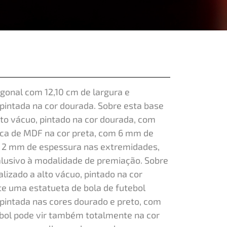
gonal com 12,10 cm de largura e
 pintada na cor dourada. Sobre esta base
to vácuo, pintado na cor dourada, com
aca de MDF na cor preta, com 6 mm de
m 2 mm de espessura nas extremidades,
l alusivo à modalidade de premiação. Sobre
izado a alto vácuo, pintado na cor
te uma estatueta de bola de futebol
 pintada nas cores dourado e preto, com
tebol pode vir também totalmente na cor