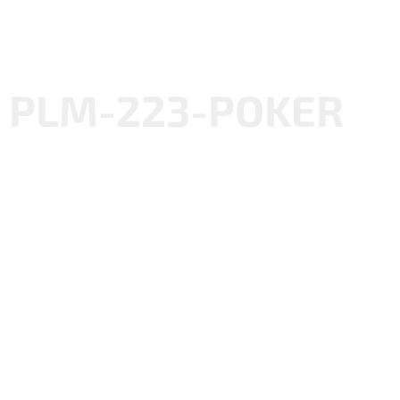
PLM-223-POKER