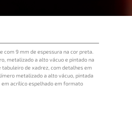
e com 9 mm de espessura na cor preta.
o, metalizado a alto vácuo e pintado na
e tabuleiro de xadrez, com detalhes em
olímero metalizado a alto vácuo, pintada
e em acrílico espelhado em formato