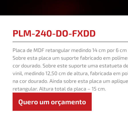
PLM-240-DO-FXDD
Placa de MDF retangular medindo 14 cm por 6 cm 
Sobre esta placa um suporte fabricado em polímer
cor dourado. Sobre este suporte uma estatueta d
vinil, medindo 12,50 cm de altura, fabricada em p
na cor dourado. Ainda sobre esta placa um apliqu
retangular. Altura total da placa – 15 cm.
Quero um orçamento