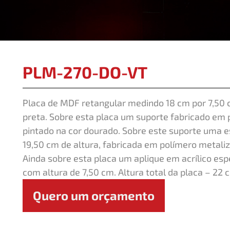
PLM-270-DO-VT
Placa de MDF retangular medindo 18 cm por 7,50
preta. Sobre esta placa um suporte fabricado em 
pintado na cor dourado. Sobre este suporte uma e
19,50 cm de altura, fabricada em polímero metaliz
Ainda sobre esta placa um aplique em acrílico es
com altura de 7,50 cm. Altura total da placa – 22 
Quero um orçamento