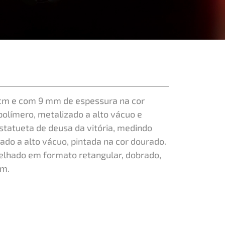
 cm e com 9 mm de espessura na cor
polímero, metalizado a alto vácuo e
statueta de deusa da vitória, medindo
ado a alto vácuo, pintada na cor dourado.
pelhado em formato retangular, dobrado,
cm.