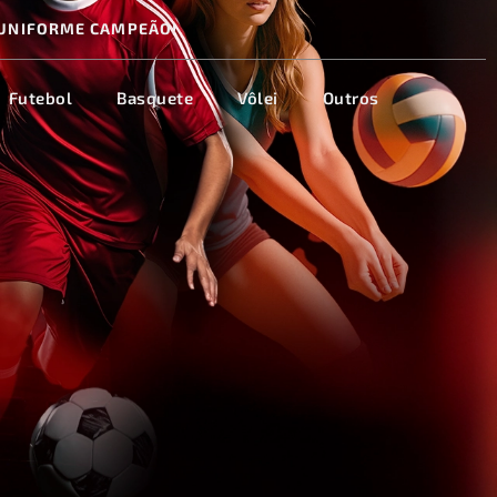
UNIFORME CAMPEÃO!
Futebol
Basquete
Vôlei
Outros