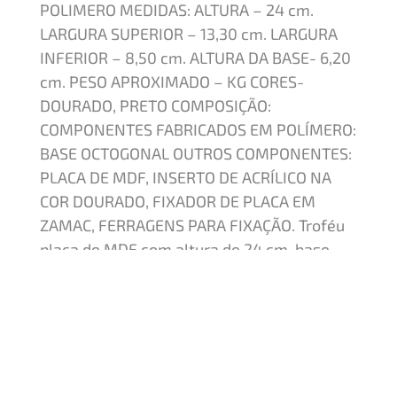
POLIMERO MEDIDAS: ALTURA – 24 cm.
LARGURA SUPERIOR – 13,30 cm. LARGURA
INFERIOR – 8,50 cm. ALTURA DA BASE- 6,20
cm. PESO APROXIMADO – KG CORES-
DOURADO, PRETO COMPOSIÇÃO:
COMPONENTES FABRICADOS EM POLÍMERO:
BASE OCTOGONAL OUTROS COMPONENTES:
PLACA DE MDF, INSERTO DE ACRÍLICO NA
COR DOURADO, FIXADOR DE PLACA EM
ZAMAC, FERRAGENS PARA FIXAÇÃO. Troféu
placa de MDF com altura de 24 cm, base
fabricada em polímero na cor preta com
8,50 cm de largura. Sobre essa base um
fixador de placa fabricado em zamac,
metalizado a alto vácuo na cor dourada.
Fixado neste uma placa de MDF com
aplique de acrílico na cor dourada. Arte