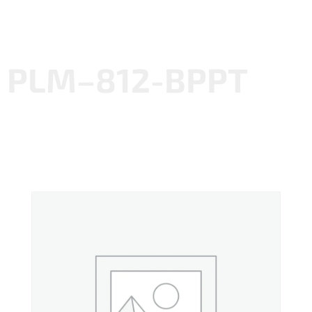
PLM–812-BPPT