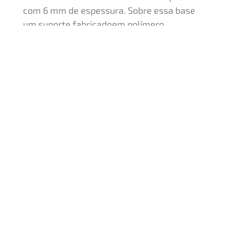
com 6 mm de espessura. Sobre essa base
um suporte fabricadoem polímero
metalizado a alto vácuo pintado na cor
dourada. Sobre esse suporte
umcomponente em forma de bola fabricada
em polímero e metalizada na cor
dourada,intercalada por um anel fabricado
em polímero e metalizado na cor dourada,
com 16,20 cm delargura. Sobre essa bola
um suporte fabricado em polímero e
metalizado na cor dourada.Estatueta
superior intercambiável. Este troféu
também pode vir com os insertos nas
colunasna cor prata e bronze.
Quero um orçamento