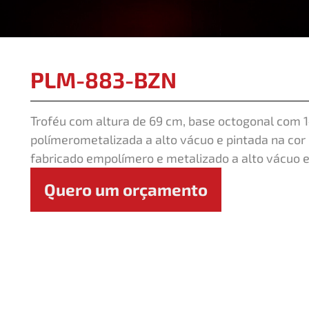
PLM-883-BZN
Troféu com altura de 69 cm, base octogonal com 
polímerometalizada a alto vácuo e pintada na cor
fabricado empolímero e metalizado a alto vácuo e
Quero um orçamento