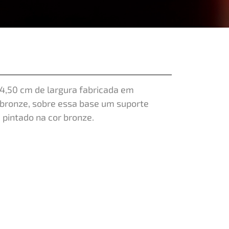
14,50 cm de largura fabricada em
 bronze, sobre essa base um suporte
 pintado na cor bronze.